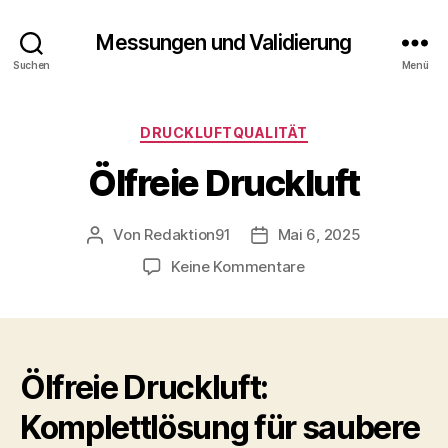
Messungen und Validierung
Suchen
Menü
Kategorien
DRUCKLUFTQUALITÄT
Ölfreie Druckluft
Von
Redaktion91
Mai 6, 2025
Beitragsautor
Veröffentlichungsdatum
zu
Keine Kommentare
Ölfreie
Druckluft
Ölfreie Druckluft:
Komplettlösung für saubere